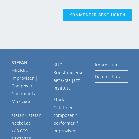
STEFAN
KUG
Impressum
HECKEL
Kunstuniversit
Datenschutz
Improviser |
aet Graz Jazz
Composer |
Institute
Community
Maria
Musician
Gstättner
stefan@stefan
composer *
heckel.at
performer *
+43 699
improviser
11321218