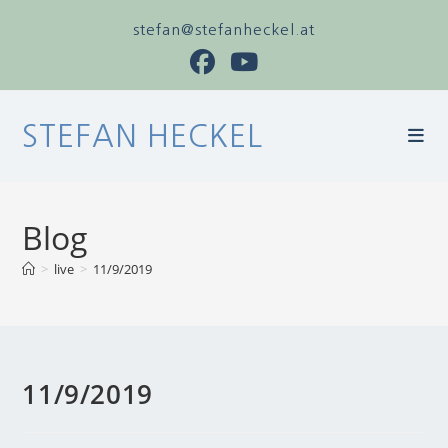
stefan@stefanheckel.at
STEFAN HECKEL
Blog
>
live
>
11/9/2019
11/9/2019