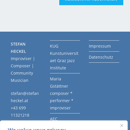
STEFAN
KUG
Impressum
HECKEL
Kunstuniversit
Datenschutz
Improviser |
aet Graz Jazz
Composer |
Institute
Community
Maria
Musician
Gstättner
stefan@stefan
composer *
heckel.at
performer *
+43 699
improviser
11321218
AEC
Association