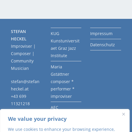
STEFAN
KUG
Impressum
HECKEL
Kunstuniversit
Datenschutz
Improviser |
aet Graz Jazz
Composer |
Institute
Community
Maria
Musician
Gstättner
stefan@stefan
composer *
heckel.at
performer *
+43 699
improviser
11321218
AEC
Association
We value your privacy
Européenne
We use cookies to enhance your browsing experience,
des