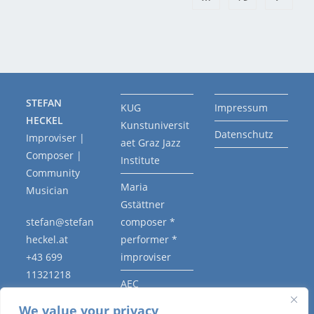
STEFAN
KUG
Impressum
HECKEL
Kunstuniversit
Datenschutz
Improviser |
aet Graz Jazz
Composer |
Institute
Community
Maria
Musician
Gstättner
stefan@stefan
composer *
heckel.at
performer *
+43 699
improviser
11321218
AEC
Association
We value your privacy