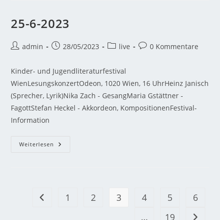
25-6-2023
admin
28/05/2023
live
0 Kommentare
Kinder- und Jugendliteraturfestival
WienLesungskonzertOdeon, 1020 Wien, 16 UhrHeinz Janisch
(Sprecher, Lyrik)Nika Zach - GesangMaria Gstättner -
FagottStefan Heckel - Akkordeon, KompositionenFestival-
Information
Weiterlesen
1
2
3
4
5
6
…
19